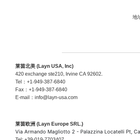
地
莱茵北美 (Layn USA, Inc)
420 exchange ste210, Irvine CA 92602.
Tel：+1-949-387-6840
Fax：+1-949-387-6840
E-mail：info@layn-usa.com
莱茵欧洲 (Layn Europe SRL.)
Via Armando Magliotto 2 - Palazzina Locatelli Pt, C
Tel: +39-019-7703407